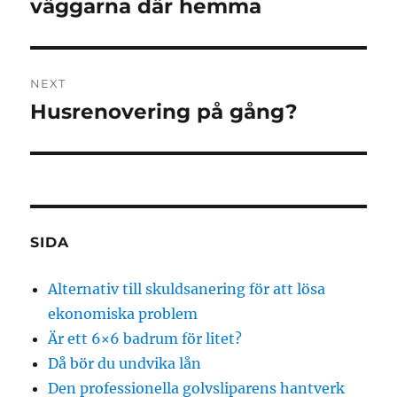
post:
väggarna där hemma
NEXT
Husrenovering på gång?
Next
post:
SIDA
Alternativ till skuldsanering för att lösa
ekonomiska problem
Är ett 6×6 badrum för litet?
Då bör du undvika lån
Den professionella golvsliparens hantverk