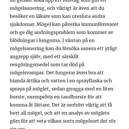
du genast söka upp ett företag som gör en
mögelsanering, och viktigt är även att du
besöker en läkare som kan utesluta andra
sjukdomar. Mögel kan påverka immunförsvaret
och ge dig andningsproblem som kommer av
blödningar i lungorna. I väntan på en
mögelsanering kan du försöka sanera ett ytligt
angrepp själv, med ett särskilt
rengöringsmedel som tar död på
mögelsvampar. Det fungerar även bra att
blanda ättika och vatten i en sprayflaska och
spraya på möglet, sedan gnugga med en liten
borste, exempelvis en tandborste för att
komma åt lättare. Det är oerhört viktig att få
bort all mögel, och att en analys av möglets
görs för att veta vilken sorts mögelsort det rör