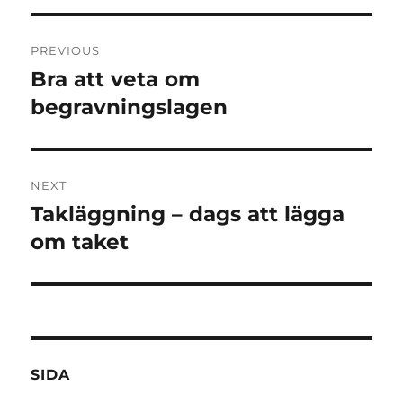
Post
PREVIOUS
navigation
Bra att veta om
Previous
post:
begravningslagen
NEXT
Takläggning – dags att lägga
Next
post:
om taket
SIDA