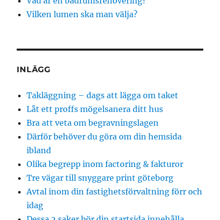
Vad är en badrumsrenovering?
Vilken lumen ska man välja?
INLÄGG
Takläggning – dags att lägga om taket
Låt ett proffs mögelsanera ditt hus
Bra att veta om begravningslagen
Därför behöver du göra om din hemsida
ibland
Olika begrepp inom factoring & fakturor
Tre vägar till snyggare print göteborg
Avtal inom din fastighetsförvaltning förr och
idag
Dessa 2 saker bör din startsida innehålla